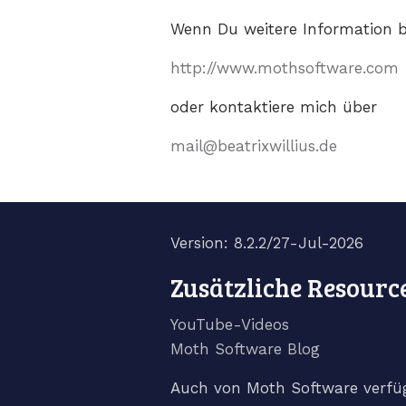
Wenn Du weitere Information be
http://www.mothsoftware.com
oder kontaktiere mich über
mail@beatrixwillius.de
Version: 8.2.2/27-Jul-2026
Zusätzliche Resourc
YouTube-Videos
Moth Software Blog
Auch von Moth Software verfü