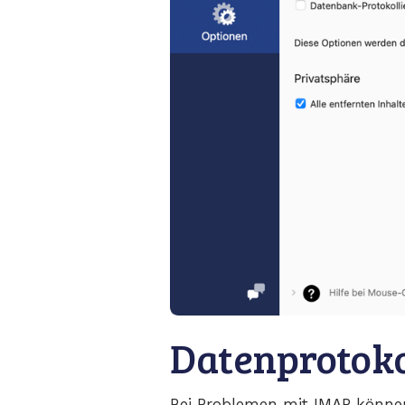
Datenprotoko
Bei Problemen mit IMAP können