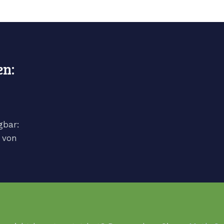
en:
gbar:
 von