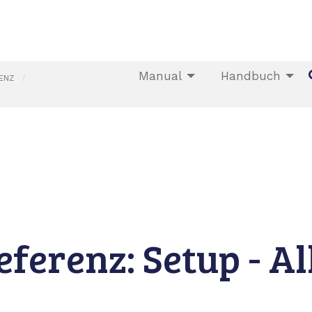
Manual
Handbuch
ENZ
ferenz: Setup - A